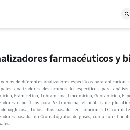
nalíticos Avanzados
Empresa
Soporte/Formación
Proyectos
B
alizadores farmacéuticos y b
nemos de diferentes analizadores específicos para aplicacione
cipales analizadores destacamos lo específicos para análisi
cina, Framicetina, Tobramicina, Lincomicina, Gentamicina, Esp
zadores específicos para Azitromicina, el análisis de glutati
rodeoxiglucosa, todos ellos basados en soluciones LC con det
zadores basados en Cromatógrafos de gases, como son el análi
uales.