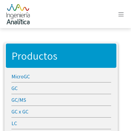
Ir al contenido
Productos
MicroGC
GC
GC/MS
GC x GC
LC