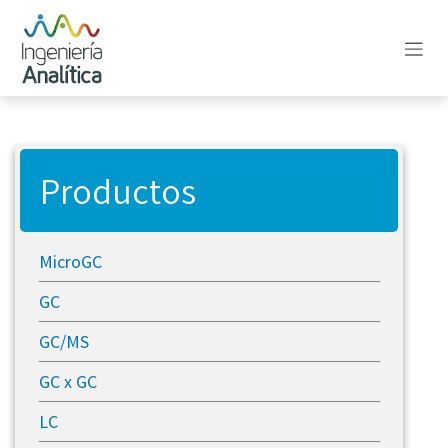
Ir al contenido
Productos
MicroGC
GC
GC/MS
GC x GC
LC