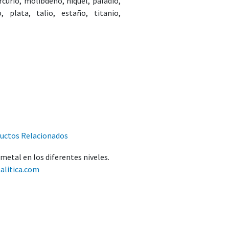
urio, molibdeno, níquel, paladio,
o, plata, talio, estaño, titanio,
uctos Relacionados
metal en los diferentes niveles.
alitica.com