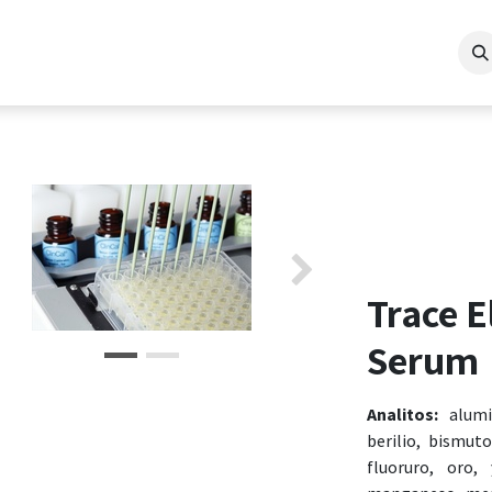
nalíticos Avanzados
Empresa
Soporte/Formación
Proyectos
B
evious
Next
Trace E
Serum
Analitos:
alumin
berilio, bismut
fluoruro, oro, 