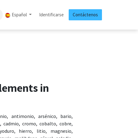
log
Cursos
Español
Contáctenos
Identificarse
Eventos
Contáctenos
Cita
Trabajos
lements in
io, antimonio, arsénico, bario,
o, cadmio, cromo, cobalto, cobre,
yoduro, hierro, litio, magnesio,