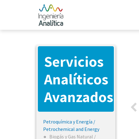
Ir al contenido
Inicio
Productos
Servicios A
Servicios
Analíticos
Avanzados
Pr
Petroquímica y Energía /
Petrochemical and Energy
Biogás y Gas Natural /