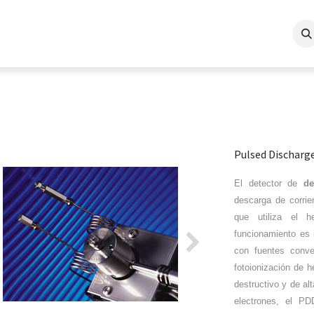
nalíticos Avanzados
Empresa
Soporte/Formación
Proyectos
B
Pulsed Discharg
El detector de
de
descarga de corrie
que utiliza el h
funcionamiento es 
evious
Next
con fuentes conve
fotoionización de h
destructivo y de al
electrones, el P