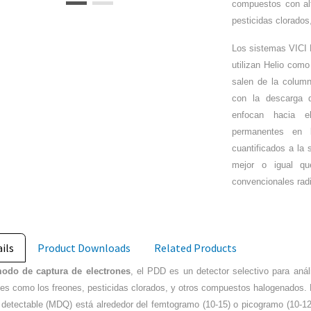
compuestos con alt
pesticidas clorado
Los sistemas VICI 
utilizan Helio como
salen de la column
con la descarga d
enfocan hacia e
permanentes en l
cuantificados a la 
mejor o igual qu
convencionales radi
ils
Product Downloads
Related Products
odo de captura de electrones
, el PDD es un detector selectivo para anál
nes como los freones, pesticidas clorados, y otros compuestos halogenados. 
detectable (MDQ) está alrededor del femtogramo (10-15) o picogramo (10-12)