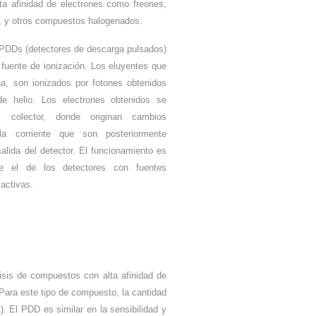
a afinidad de electrones como freones,
s, y otros compuestos halogenados.
PDDs (detectores de descarga pulsados)
 fuente de ionización. Los eluyentes que
a, son ionizados por fotones obtenidos
e helio. Los electrones obtenidos se
l colector, donde originan cambios
a corriente que son posteriormente
salida del detector. El funcionamiento es
e el de los detectores con fuentes
activas.
isis de compuestos con alta afinidad de
Para este tipo de compuesto, la cantidad
. El PDD es similar en la sensibilidad y