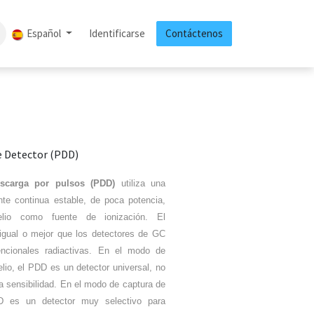
log
Cursos
Español
Contáctenos
Identificarse
Eventos
Contáctenos
Cita
Trabajos
e Detector (PDD)
scarga por pulsos (PDD)
utiliza una
nte continua estable, de poca potencia,
elio como fuente de ionización. El
igual o mejor que los detectores de GC
ncionales radiactivas. En el modo de
elio, el PDD es un detector universal, no
ta sensibilidad. En el modo de captura de
DD es un detector muy selectivo para