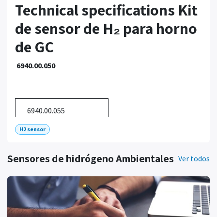
Technical specifications Kit
de sensor de H₂ para horno
de GC
6940.00.050
6940.00.055
H2 sensor
Power Supply Voltage
12 VDC +/- 5%
Sensores de hidrógeno Ambientales
Power Supply Current
0.8 A use with
Ver todos
OPT.H2.SENS.VB.V2
Valve output
Open collector
12VDC/500mA