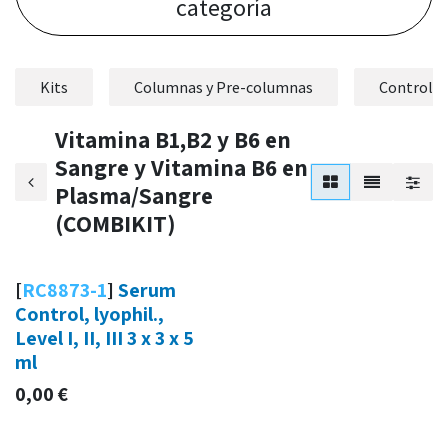
categoría
Kits
Columnas y Pre-columnas
Controles
Vitamina B1,B2 y B6 en
Sangre y Vitamina B6 en
Plasma/Sangre
(COMBIKIT)
[
RC8873-1
]
Serum
Control, lyophil.,
Level I, II, III 3 x 3 x 5
ml
0,00
€