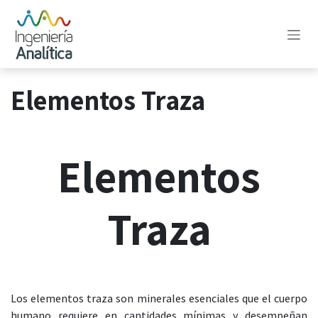
Ir al contenido
Elementos Traza
Elementos
Traza
Los elementos traza son minerales esenciales que el cuerpo
humano requiere en cantidades mínimas y desempeñan